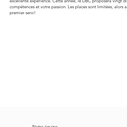
excellente expérience. Cette année, le DBC proposera vingt di
compétences et votre passion. Les places sont limitées, alors ag
premier servi!
Notre équipe