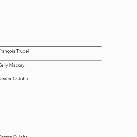
François Trudel
Kelly Mackay
Dexter O.John
Dexter O.John