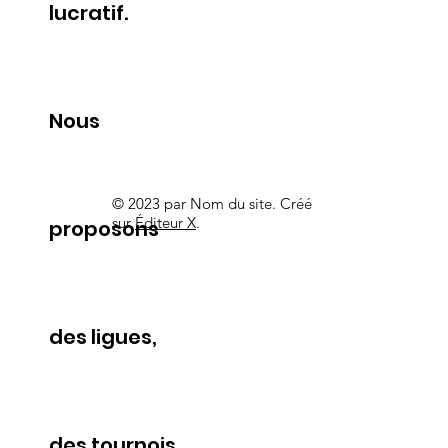
lucratif.
Nous
© 2023 par Nom du site. Créé
sur
Éditeur X
.
proposons
des ligues,
des tournois,