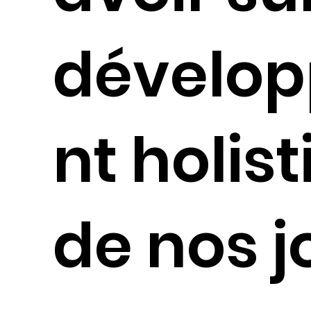
dévelo
nt holis
de nos j