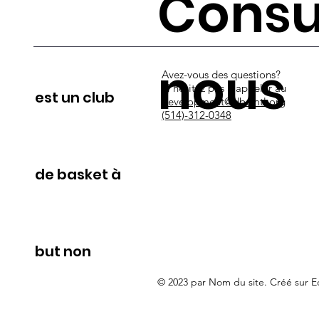
Consu
nous
Avez-vous des questions?
N'hésitez pas à appeler au
est un club
development@dbcmtl.org
(514)-312-0348
de basket à
but non
© 2023 par Nom du site. Créé sur Ed