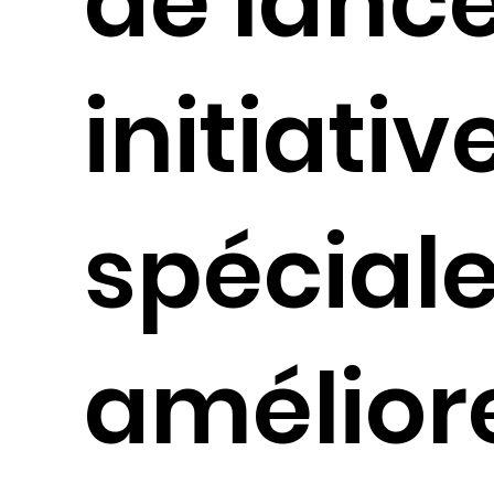
de lanc
initiativ
spécial
amélior