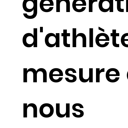
générat
d'athlèt
mesure
nous