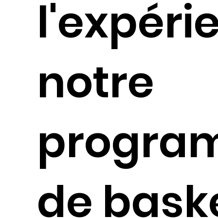
l'expéri
notre
progra
de bask