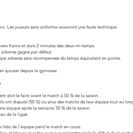
ro. Les joueurs sans uniforme recevront une faute technique.
cers francs et dure 2 minutes des deux mi-temps.
e adverse gagne par défaut.
quipe adverse sera récompensée du temps équivalent en points.
 en ajouter depuis le gymnase
n
t doit le faire avant le match à 50 % de la saison.
’ils ont disputé (50 %) ou plus des matchs de leur équipe tout au long
cune équipe après la semaine 50 % de la saison.
eau de la ligue.
 liste de l'équipe perd le match en cours.
e, même si un autre joueur se présente après le début de la partie