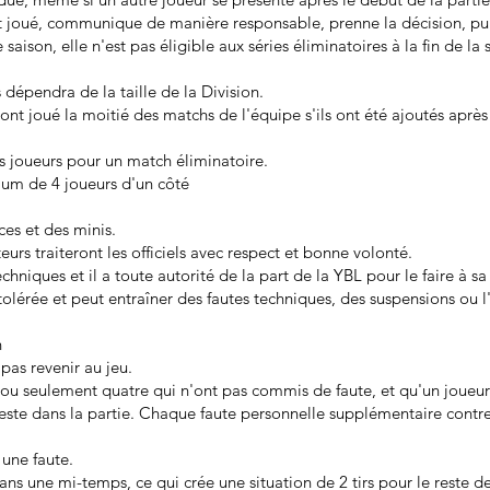
it joué, communique de manière responsable, prenne la décision, pui
aison, elle n'est pas éligible aux séries éliminatoires à la fin de la 
 dépendra de la taille de la Division.
ui ont joué la moitié des matchs de l'équipe s'ils ont été ajoutés après
s joueurs pour un match éliminatoire.
mum de 4 joueurs d'un côté
ces et des minis.
eurs traiteront les officiels avec respect et bonne volonté.
 techniques et il a toute autorité de la part de la YBL pour le faire à sa
s tolérée et peut entraîner des fautes techniques, des suspensions ou l
h
pas revenir au jeu.
ou seulement quatre qui n'ont pas commis de faute, et qu'un joueur 
reste dans la partie. Chaque faute personnelle supplémentaire contre 
une faute.
ns une mi-temps, ce qui crée une situation de 2 tirs pour le reste d