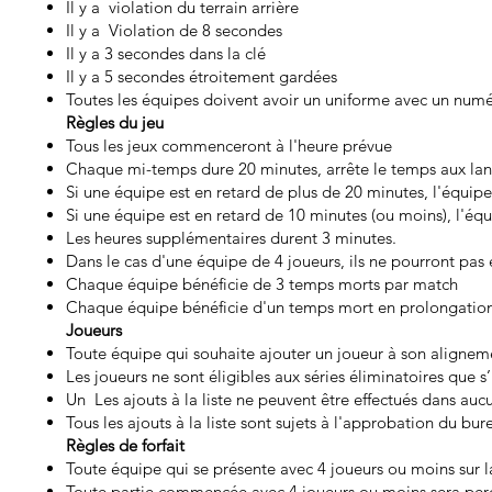
Il y a violation du terrain arrière
Il y a Violation de 8 secondes
Il y a 3 secondes dans la clé
Il y a 5 secondes étroitement gardées
Toutes les équipes doivent avoir un uniforme avec un numé
​Règles du jeu
Tous les jeux commenceront à l'heure prévue
Chaque mi-temps dure 20 minutes, arrête le temps aux lan
Si une équipe est en retard de plus de 20 minutes, l'équip
Si une équipe est en retard de 10 minutes (ou moins), l'é
Les heures supplémentaires durent 3 minutes.
Dans le cas d'une équipe de 4 joueurs, ils ne pourront pas
Chaque équipe bénéficie de 3 temps morts par match
Chaque équipe bénéficie d'un temps mort en prolongatio
Joueurs
Toute équipe qui souhaite ajouter un joueur à son alignemen
Les joueurs ne sont éligibles aux séries éliminatoires que s
Un Les ajouts à la liste ne peuvent être effectués dans au
Tous les ajouts à la liste sont sujets à l'approbation du bur
​Règles de forfait
Toute équipe qui se présente avec 4 joueurs ou moins sur la
Toute partie commencée avec 4 joueurs ou moins sera perdu